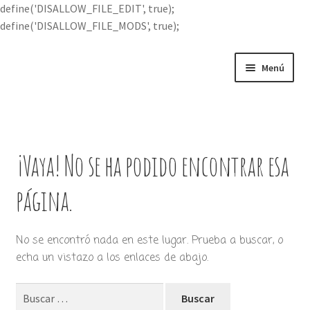
define('DISALLOW_FILE_EDIT', true);
define('DISALLOW_FILE_MODS', true);
Ir
Ir
Menú
a
al
la
contenido
Portada
navegación
Expandi
Buscar por
el
¡Vaya! No se ha podido encontrar esa
menú
Quién soy
hijo
página.
Contácteme
No se encontró nada en este lugar. Prueba a buscar, o
echa un vistazo a los enlaces de abajo.
Buscar: