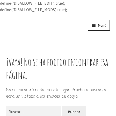
define('DISALLOW_FILE_EDIT', true);
define('DISALLOW_FILE_MODS', true);
Ir
Ir
Menú
a
al
la
contenido
Portada
navegación
Expandi
Buscar por
el
¡Vaya! No se ha podido encontrar esa
menú
Quién soy
hijo
página.
Contácteme
No se encontró nada en este lugar. Prueba a buscar, o
echa un vistazo a los enlaces de abajo.
Buscar: