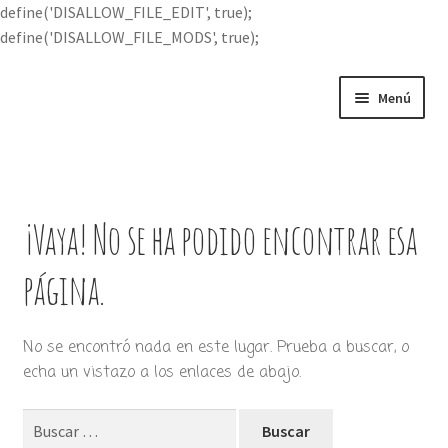
define('DISALLOW_FILE_EDIT', true);
define('DISALLOW_FILE_MODS', true);
Ir
Ir
Menú
a
al
la
contenido
Portada
navegación
Expandi
Buscar por
el
¡Vaya! No se ha podido encontrar esa
menú
Quién soy
hijo
página.
Contácteme
No se encontró nada en este lugar. Prueba a buscar, o
echa un vistazo a los enlaces de abajo.
Buscar: