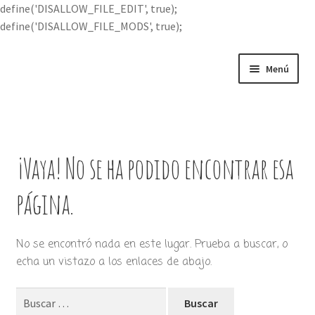
define('DISALLOW_FILE_EDIT', true);
define('DISALLOW_FILE_MODS', true);
Ir
Ir
Menú
a
al
la
contenido
Portada
navegación
Expandi
Buscar por
el
¡Vaya! No se ha podido encontrar esa
menú
Quién soy
hijo
página.
Contácteme
No se encontró nada en este lugar. Prueba a buscar, o
echa un vistazo a los enlaces de abajo.
Buscar: