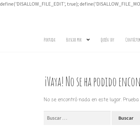
define('DISALLOW_FILE_EDIT', true); define('DISALLOW_FILE_MOD
Ir
Ir
a
al
Portada
Buscar por
Quién soy
Contácte
la
contenido
navegación
¡Vaya! No se ha podido encon
No se encontró nada en este lugar. Prueba 
Buscar: