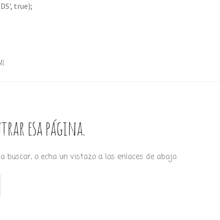
S', true);
me
trar esa página.
a buscar, o echa un vistazo a los enlaces de abajo.