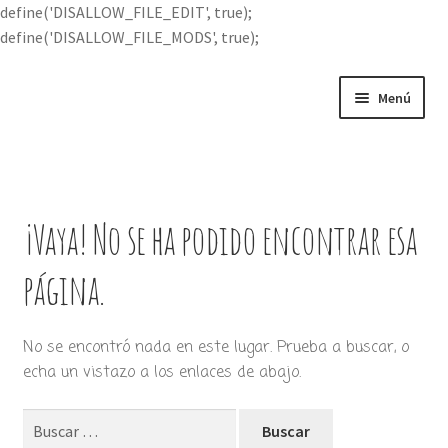
define('DISALLOW_FILE_EDIT', true);
define('DISALLOW_FILE_MODS', true);
Ir
Ir
Menú
a
al
la
contenido
Portada
navegación
Expandi
Buscar por
el
¡Vaya! No se ha podido encontrar esa
menú
Quién soy
hijo
página.
Contácteme
No se encontró nada en este lugar. Prueba a buscar, o
echa un vistazo a los enlaces de abajo.
Buscar: