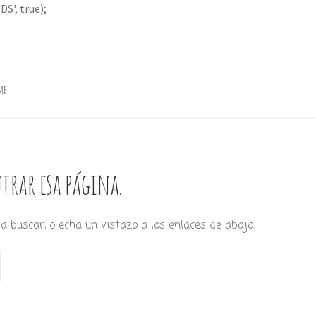
S', true);
me
trar esa página.
a buscar, o echa un vistazo a los enlaces de abajo.