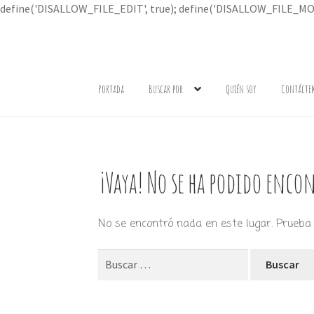
define('DISALLOW_FILE_EDIT', true); define('DISALLOW_FILE_MOD
Ir
Ir
a
al
Portada
Buscar por
Quién soy
Contácte
la
contenido
navegación
¡Vaya! No se ha podido encon
No se encontró nada en este lugar. Prueba 
Buscar: