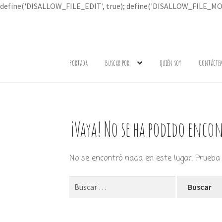
define('DISALLOW_FILE_EDIT', true); define('DISALLOW_FILE_MOD
Ir
Ir
a
al
Portada
Buscar por
Quién soy
Contácte
la
contenido
navegación
¡Vaya! No se ha podido encon
No se encontró nada en este lugar. Prueba 
Buscar: