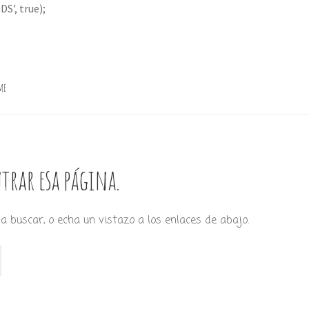
S', true);
me
trar esa página.
a buscar, o echa un vistazo a los enlaces de abajo.