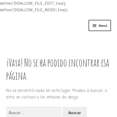
define('DISALLOW_FILE_EDIT', true);
define('DISALLOW_FILE_MODS', true);
Ir
Ir
Menú
a
al
la
contenido
Portada
navegación
Expandi
Buscar por
el
¡Vaya! No se ha podido encontrar esa
menú
Quién soy
hijo
página.
Contácteme
No se encontró nada en este lugar. Prueba a buscar, o
echa un vistazo a los enlaces de abajo.
Buscar: