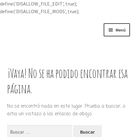
define('DISALLOW_FILE_EDIT', true);
define('DISALLOW_FILE_MODS', true);
Ir
Ir
Menú
a
al
la
contenido
Portada
navegación
Expandi
Buscar por
el
¡Vaya! No se ha podido encontrar esa
menú
Quién soy
hijo
página.
Contácteme
No se encontró nada en este lugar. Prueba a buscar, o
echa un vistazo a los enlaces de abajo.
Buscar: