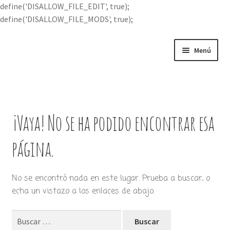
define('DISALLOW_FILE_EDIT', true);
define('DISALLOW_FILE_MODS', true);
Ir
Ir
Menú
a
al
la
contenido
Portada
navegación
Expandi
Buscar por
el
¡Vaya! No se ha podido encontrar esa
menú
Quién soy
hijo
página.
Contácteme
No se encontró nada en este lugar. Prueba a buscar, o
echa un vistazo a los enlaces de abajo.
Buscar: