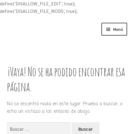
define('DISALLOW_FILE_EDIT', true);
define('DISALLOW_FILE_MODS', true);
Ir
Ir
Menú
a
al
la
contenido
Portada
navegación
Expandi
Buscar por
el
¡Vaya! No se ha podido encontrar esa
menú
Quién soy
hijo
página.
Contácteme
No se encontró nada en este lugar. Prueba a buscar, o
echa un vistazo a los enlaces de abajo.
Buscar: