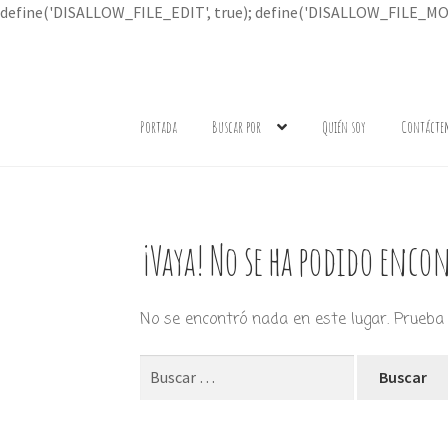
define('DISALLOW_FILE_EDIT', true); define('DISALLOW_FILE_MOD
Ir
Ir
a
al
Portada
Buscar por
Quién soy
Contácte
la
contenido
navegación
¡Vaya! No se ha podido encon
No se encontró nada en este lugar. Prueba 
Buscar: