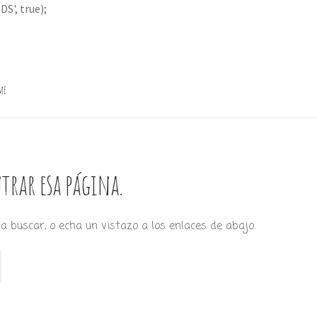
S', true);
me
trar esa página.
a buscar, o echa un vistazo a los enlaces de abajo.