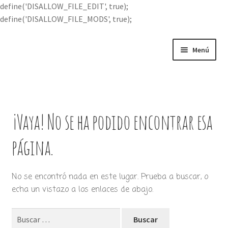
define('DISALLOW_FILE_EDIT', true);
define('DISALLOW_FILE_MODS', true);
Ir
Ir
Menú
a
al
la
contenido
Portada
navegación
Expandi
Buscar por
el
¡Vaya! No se ha podido encontrar esa
menú
Quién soy
hijo
página.
Contácteme
No se encontró nada en este lugar. Prueba a buscar, o
echa un vistazo a los enlaces de abajo.
Buscar: