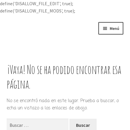
define('DISALLOW_FILE_EDIT', true);
define('DISALLOW_FILE_MODS', true);
Ir
Ir
Menú
a
al
la
contenido
Portada
navegación
Expandi
Buscar por
el
¡Vaya! No se ha podido encontrar esa
menú
Quién soy
hijo
página.
Contácteme
No se encontró nada en este lugar. Prueba a buscar, o
echa un vistazo a los enlaces de abajo.
Buscar: