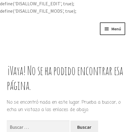
define('DISALLOW_FILE_EDIT', true);
define('DISALLOW_FILE_MODS', true);
Ir
Ir
Menú
a
al
la
contenido
Portada
navegación
Expandi
Buscar por
el
¡Vaya! No se ha podido encontrar esa
menú
Quién soy
hijo
página.
Contácteme
No se encontró nada en este lugar. Prueba a buscar, o
echa un vistazo a los enlaces de abajo.
Buscar: