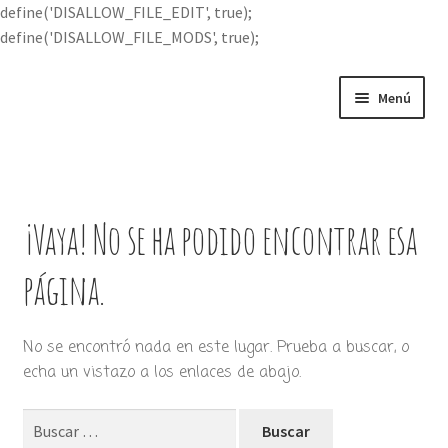
define('DISALLOW_FILE_EDIT', true);
define('DISALLOW_FILE_MODS', true);
Ir
Ir
Menú
a
al
la
contenido
Portada
navegación
Expandi
Buscar por
el
¡Vaya! No se ha podido encontrar esa
menú
Quién soy
hijo
página.
Contácteme
No se encontró nada en este lugar. Prueba a buscar, o
echa un vistazo a los enlaces de abajo.
Buscar: