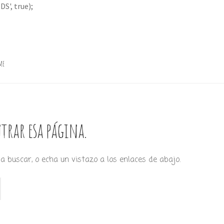
S', true);
me
trar esa página.
a buscar, o echa un vistazo a los enlaces de abajo.