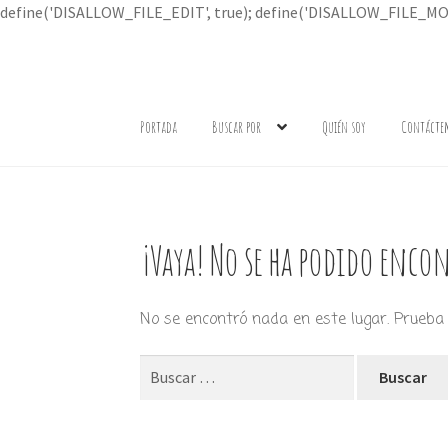
define('DISALLOW_FILE_EDIT', true); define('DISALLOW_FILE_MOD
Ir
Ir
a
al
Portada
Buscar por
Quién soy
Contácte
la
contenido
navegación
¡Vaya! No se ha podido encon
No se encontró nada en este lugar. Prueba 
Buscar: