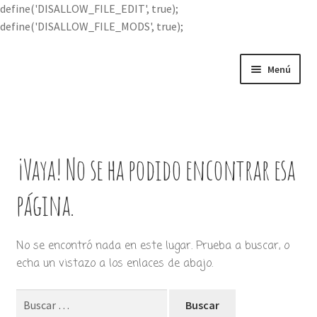
define('DISALLOW_FILE_EDIT', true);
define('DISALLOW_FILE_MODS', true);
Ir
Ir
Menú
a
al
la
contenido
Portada
navegación
Expandi
Buscar por
el
¡Vaya! No se ha podido encontrar esa
menú
Quién soy
hijo
página.
Contácteme
No se encontró nada en este lugar. Prueba a buscar, o
echa un vistazo a los enlaces de abajo.
Buscar: