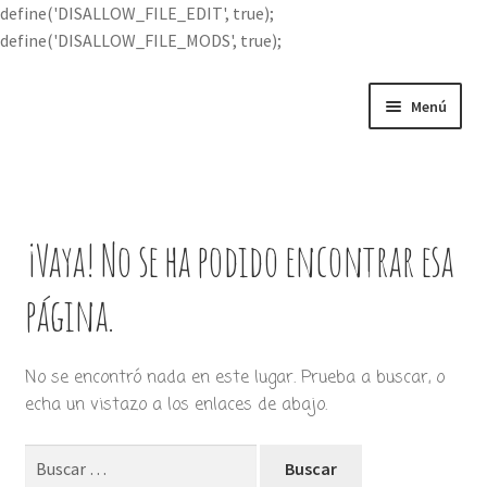
define('DISALLOW_FILE_EDIT', true);
define('DISALLOW_FILE_MODS', true);
Ir
Ir
Menú
a
al
la
contenido
Portada
navegación
Expandi
Buscar por
el
¡Vaya! No se ha podido encontrar esa
menú
Quién soy
hijo
página.
Contácteme
No se encontró nada en este lugar. Prueba a buscar, o
echa un vistazo a los enlaces de abajo.
Buscar: