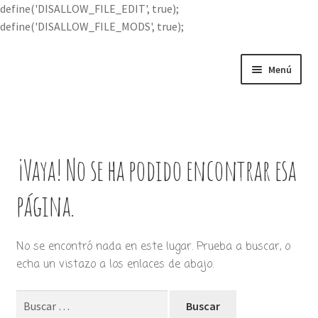
define('DISALLOW_FILE_EDIT', true);
define('DISALLOW_FILE_MODS', true);
Ir
Ir
Menú
a
al
la
contenido
Portada
navegación
Expandi
Buscar por
el
¡Vaya! No se ha podido encontrar esa
menú
Quién soy
hijo
página.
Contácteme
No se encontró nada en este lugar. Prueba a buscar, o
echa un vistazo a los enlaces de abajo.
Buscar: