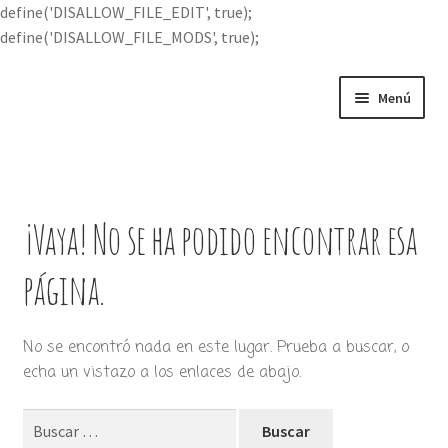
define('DISALLOW_FILE_EDIT', true);
define('DISALLOW_FILE_MODS', true);
Ir
Ir
Menú
a
al
la
contenido
Portada
navegación
Expandi
Buscar por
el
¡Vaya! No se ha podido encontrar esa
menú
Quién soy
hijo
página.
Contácteme
No se encontró nada en este lugar. Prueba a buscar, o
echa un vistazo a los enlaces de abajo.
Buscar: