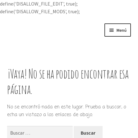
define('DISALLOW_FILE_EDIT', true);
define('DISALLOW_FILE_MODS', true);
Ir
Ir
Menú
a
al
la
contenido
Portada
navegación
Expandi
Buscar por
el
¡Vaya! No se ha podido encontrar esa
menú
Quién soy
hijo
página.
Contácteme
No se encontró nada en este lugar. Prueba a buscar, o
echa un vistazo a los enlaces de abajo.
Buscar: