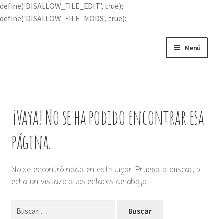
define('DISALLOW_FILE_EDIT', true);
define('DISALLOW_FILE_MODS', true);
Ir
Ir
Menú
a
al
la
contenido
Portada
navegación
Expandi
Buscar por
el
¡Vaya! No se ha podido encontrar esa
menú
Quién soy
hijo
página.
Contácteme
No se encontró nada en este lugar. Prueba a buscar, o
echa un vistazo a los enlaces de abajo.
Buscar: