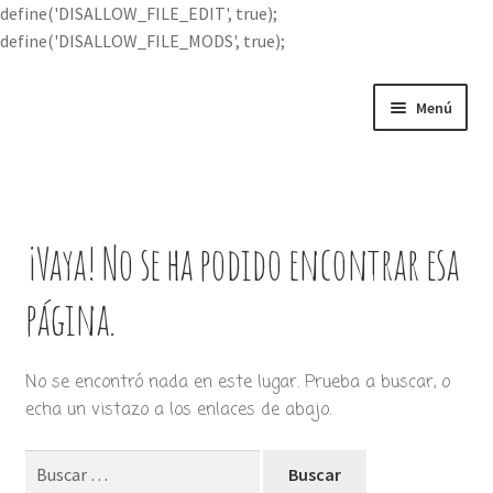
define('DISALLOW_FILE_EDIT', true);
define('DISALLOW_FILE_MODS', true);
Ir
Ir
Menú
a
al
la
contenido
Portada
navegación
Expandi
Buscar por
el
¡Vaya! No se ha podido encontrar esa
menú
Quién soy
hijo
página.
Contácteme
No se encontró nada en este lugar. Prueba a buscar, o
echa un vistazo a los enlaces de abajo.
Buscar: