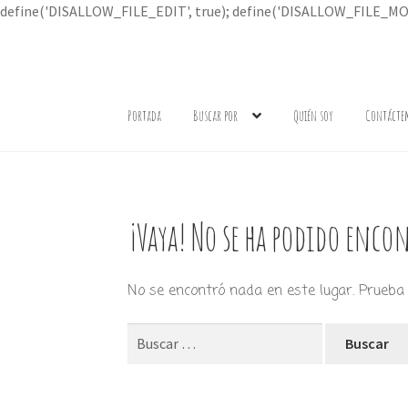
define('DISALLOW_FILE_EDIT', true); define('DISALLOW_FILE_MOD
Ir
Ir
a
al
Portada
Buscar por
Quién soy
Contácte
la
contenido
navegación
¡Vaya! No se ha podido encon
No se encontró nada en este lugar. Prueba 
Buscar: