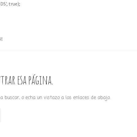
S', true);
me
trar esa página.
a buscar, o echa un vistazo a los enlaces de abajo.