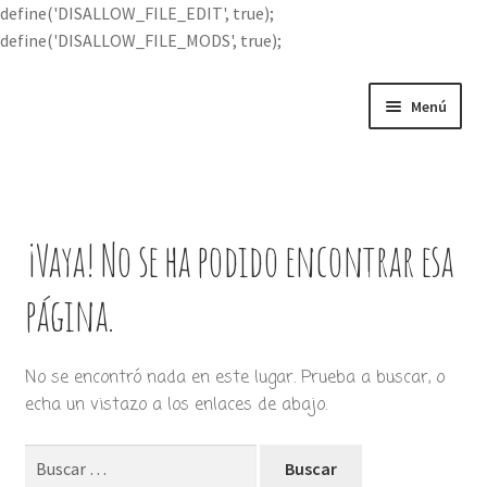
define('DISALLOW_FILE_EDIT', true);
define('DISALLOW_FILE_MODS', true);
Ir
Ir
Menú
a
al
la
contenido
Portada
navegación
Expandi
Buscar por
el
¡Vaya! No se ha podido encontrar esa
menú
Quién soy
hijo
página.
Contácteme
No se encontró nada en este lugar. Prueba a buscar, o
echa un vistazo a los enlaces de abajo.
Buscar: