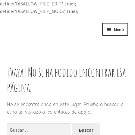
define('DISALLOW_FILE_EDIT', true);
define('DISALLOW_FILE_MODS', true);
Ir
Ir
Menú
a
al
la
contenido
Portada
navegación
Expandi
Buscar por
el
¡Vaya! No se ha podido encontrar esa
menú
Quién soy
hijo
página.
Contácteme
No se encontró nada en este lugar. Prueba a buscar, o
echa un vistazo a los enlaces de abajo.
Buscar: