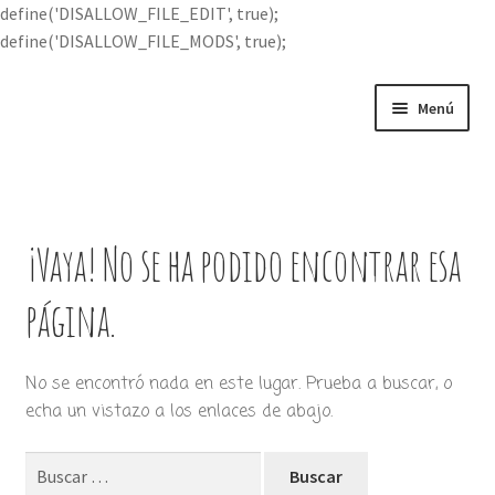
define('DISALLOW_FILE_EDIT', true);
define('DISALLOW_FILE_MODS', true);
Ir
Ir
Menú
a
al
la
contenido
Portada
navegación
Expandi
Buscar por
el
¡Vaya! No se ha podido encontrar esa
menú
Quién soy
hijo
página.
Contácteme
No se encontró nada en este lugar. Prueba a buscar, o
echa un vistazo a los enlaces de abajo.
Buscar: