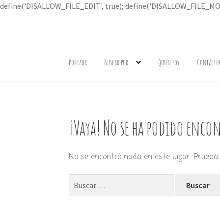
define('DISALLOW_FILE_EDIT', true); define('DISALLOW_FILE_MOD
Ir
Ir
a
al
Portada
Buscar por
Quién soy
Contácte
la
contenido
navegación
¡Vaya! No se ha podido encon
No se encontró nada en este lugar. Prueba 
Buscar: