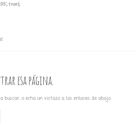
S', true);
me
trar esa página.
a buscar, o echa un vistazo a los enlaces de abajo.