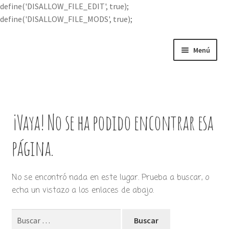
define('DISALLOW_FILE_EDIT', true);
define('DISALLOW_FILE_MODS', true);
Ir
Ir
Menú
a
al
la
contenido
Portada
navegación
Expandi
Buscar por
el
¡Vaya! No se ha podido encontrar esa
menú
Quién soy
hijo
página.
Contácteme
No se encontró nada en este lugar. Prueba a buscar, o
echa un vistazo a los enlaces de abajo.
Buscar: