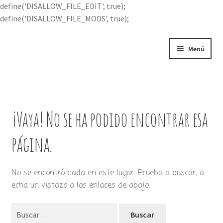
define('DISALLOW_FILE_EDIT', true);
define('DISALLOW_FILE_MODS', true);
Ir
Ir
Menú
a
al
la
contenido
Portada
navegación
Expandi
Buscar por
el
¡Vaya! No se ha podido encontrar esa
menú
Quién soy
hijo
página.
Contácteme
No se encontró nada en este lugar. Prueba a buscar, o
echa un vistazo a los enlaces de abajo.
Buscar: