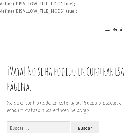
define('DISALLOW_FILE_EDIT', true);
define('DISALLOW_FILE_MODS', true);
Ir
Ir
Menú
a
al
la
contenido
Portada
navegación
Expandi
Buscar por
el
¡Vaya! No se ha podido encontrar esa
menú
Quién soy
hijo
página.
Contácteme
No se encontró nada en este lugar. Prueba a buscar, o
echa un vistazo a los enlaces de abajo.
Buscar: