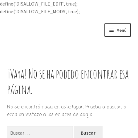
define('DISALLOW_FILE_EDIT', true);
define('DISALLOW_FILE_MODS', true);
Ir
Ir
Menú
a
al
la
contenido
Portada
navegación
Expandi
Buscar por
el
¡Vaya! No se ha podido encontrar esa
menú
Quién soy
hijo
página.
Contácteme
No se encontró nada en este lugar. Prueba a buscar, o
echa un vistazo a los enlaces de abajo.
Buscar: