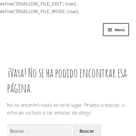
define('DISALLOW_FILE_EDIT', true);
define('DISALLOW_FILE_MODS', true);
Ir
Ir
Menú
a
al
la
contenido
Portada
navegación
Expandi
Buscar por
el
¡Vaya! No se ha podido encontrar esa
menú
Quién soy
hijo
página.
Contácteme
No se encontró nada en este lugar. Prueba a buscar, o
echa un vistazo a los enlaces de abajo.
Buscar: