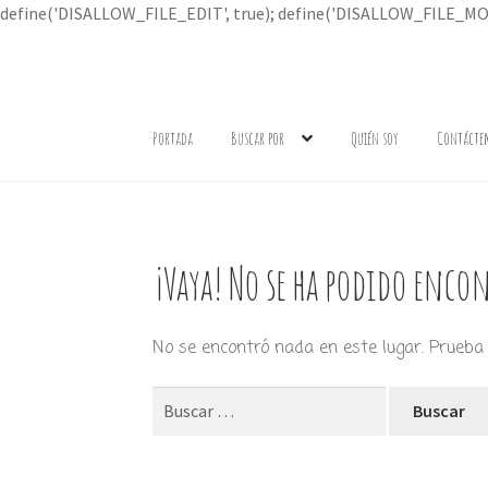
define('DISALLOW_FILE_EDIT', true); define('DISALLOW_FILE_MOD
Ir
Ir
a
al
Portada
Buscar por
Quién soy
Contácte
la
contenido
navegación
¡Vaya! No se ha podido encon
No se encontró nada en este lugar. Prueba 
Buscar: