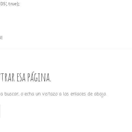
S', true);
me
trar esa página.
a buscar, o echa un vistazo a los enlaces de abajo.