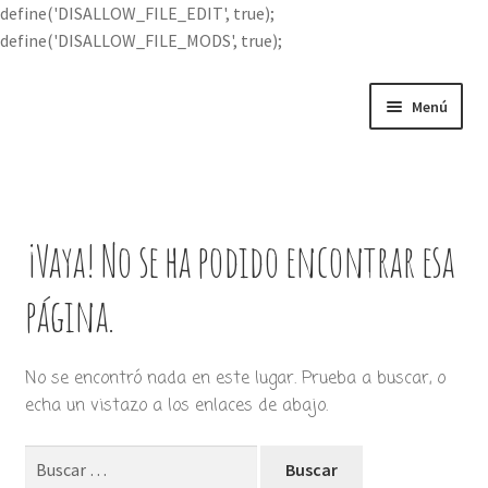
define('DISALLOW_FILE_EDIT', true);
define('DISALLOW_FILE_MODS', true);
Ir
Ir
Menú
a
al
la
contenido
Portada
navegación
Expandi
Buscar por
el
¡Vaya! No se ha podido encontrar esa
menú
Quién soy
hijo
página.
Contácteme
No se encontró nada en este lugar. Prueba a buscar, o
echa un vistazo a los enlaces de abajo.
Buscar: