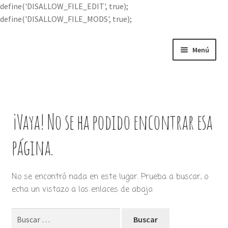
define('DISALLOW_FILE_EDIT', true);
define('DISALLOW_FILE_MODS', true);
Ir
Ir
Menú
a
al
la
contenido
Portada
navegación
Expandi
Buscar por
el
¡Vaya! No se ha podido encontrar esa
menú
Quién soy
hijo
página.
Contácteme
No se encontró nada en este lugar. Prueba a buscar, o
echa un vistazo a los enlaces de abajo.
Buscar: