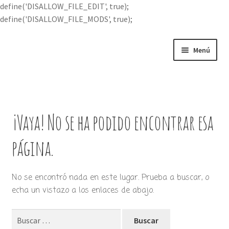
define('DISALLOW_FILE_EDIT', true);
define('DISALLOW_FILE_MODS', true);
Ir
Ir
Menú
a
al
la
contenido
Portada
navegación
Expandi
Buscar por
el
¡Vaya! No se ha podido encontrar esa
menú
Quién soy
hijo
página.
Contácteme
No se encontró nada en este lugar. Prueba a buscar, o
echa un vistazo a los enlaces de abajo.
Buscar: