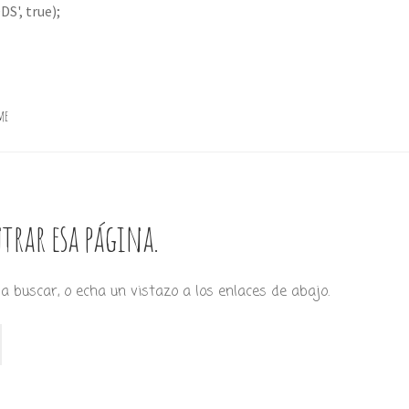
S', true);
me
trar esa página.
a buscar, o echa un vistazo a los enlaces de abajo.