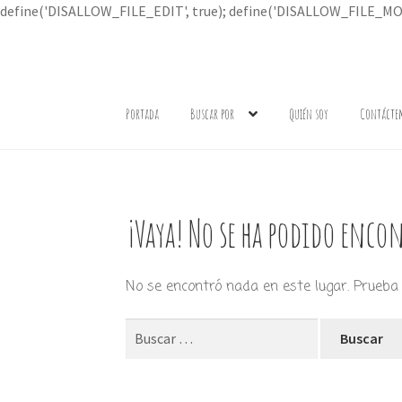
define('DISALLOW_FILE_EDIT', true); define('DISALLOW_FILE_MOD
Ir
Ir
a
al
Portada
Buscar por
Quién soy
Contácte
la
contenido
navegación
¡Vaya! No se ha podido encon
No se encontró nada en este lugar. Prueba 
Buscar: