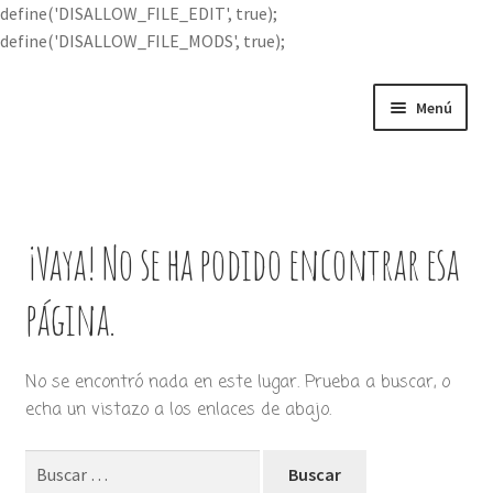
define('DISALLOW_FILE_EDIT', true);
define('DISALLOW_FILE_MODS', true);
Ir
Ir
Menú
a
al
la
contenido
Portada
navegación
Expandi
Buscar por
el
¡Vaya! No se ha podido encontrar esa
menú
Quién soy
hijo
página.
Contácteme
No se encontró nada en este lugar. Prueba a buscar, o
echa un vistazo a los enlaces de abajo.
Buscar: