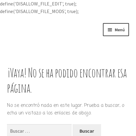
define('DISALLOW_FILE_EDIT', true);
define('DISALLOW_FILE_MODS', true);
Ir
Ir
Menú
a
al
la
contenido
Portada
navegación
Expandi
Buscar por
el
¡Vaya! No se ha podido encontrar esa
menú
Quién soy
hijo
página.
Contácteme
No se encontró nada en este lugar. Prueba a buscar, o
echa un vistazo a los enlaces de abajo.
Buscar: