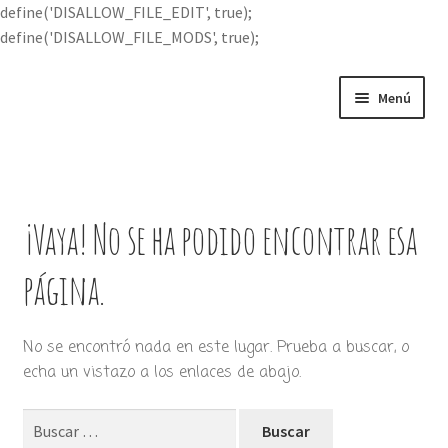
define('DISALLOW_FILE_EDIT', true);
define('DISALLOW_FILE_MODS', true);
Ir
Ir
Menú
a
al
la
contenido
Portada
navegación
Expandi
Buscar por
el
¡Vaya! No se ha podido encontrar esa
menú
Quién soy
hijo
página.
Contácteme
No se encontró nada en este lugar. Prueba a buscar, o
echa un vistazo a los enlaces de abajo.
Buscar: