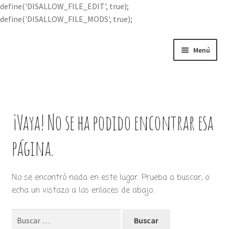
define('DISALLOW_FILE_EDIT', true);
define('DISALLOW_FILE_MODS', true);
Ir
Ir
Menú
a
al
la
contenido
Portada
navegación
Expandi
Buscar por
el
¡Vaya! No se ha podido encontrar esa
menú
Quién soy
hijo
página.
Contácteme
No se encontró nada en este lugar. Prueba a buscar, o
echa un vistazo a los enlaces de abajo.
Buscar: