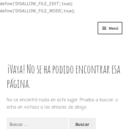
define('DISALLOW_FILE_EDIT', true);
define('DISALLOW_FILE_MODS', true);
Ir
Ir
Menú
a
al
la
contenido
Portada
navegación
Expandi
Buscar por
el
¡Vaya! No se ha podido encontrar esa
menú
Quién soy
hijo
página.
Contácteme
No se encontró nada en este lugar. Prueba a buscar, o
echa un vistazo a los enlaces de abajo.
Buscar: