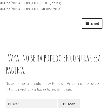
define('DISALLOW_FILE_EDIT', true);
define('DISALLOW_FILE_MODS', true);
Ir
Ir
Menú
a
al
la
contenido
Portada
navegación
Expandi
Buscar por
el
¡Vaya! No se ha podido encontrar esa
menú
Quién soy
hijo
página.
Contácteme
No se encontró nada en este lugar. Prueba a buscar, o
echa un vistazo a los enlaces de abajo.
Buscar: