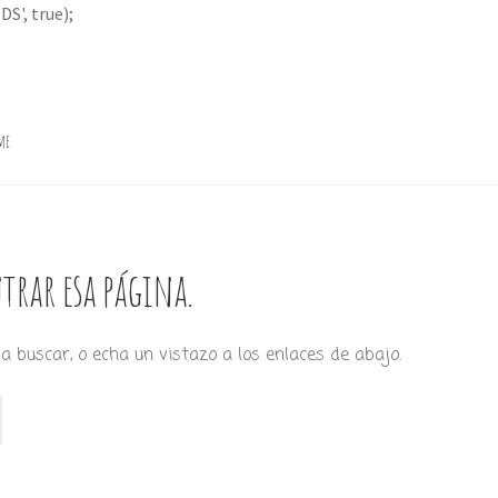
S', true);
me
trar esa página.
a buscar, o echa un vistazo a los enlaces de abajo.