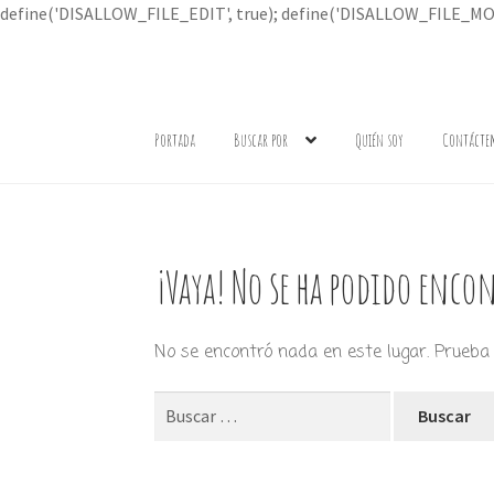
define('DISALLOW_FILE_EDIT', true); define('DISALLOW_FILE_MOD
Ir
Ir
a
al
Portada
Buscar por
Quién soy
Contácte
la
contenido
navegación
¡Vaya! No se ha podido encon
No se encontró nada en este lugar. Prueba 
Buscar: