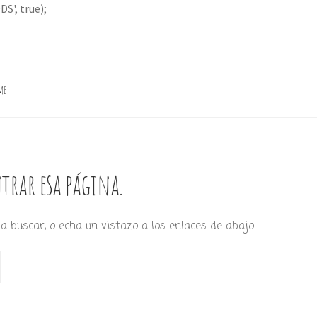
S', true);
me
trar esa página.
a buscar, o echa un vistazo a los enlaces de abajo.