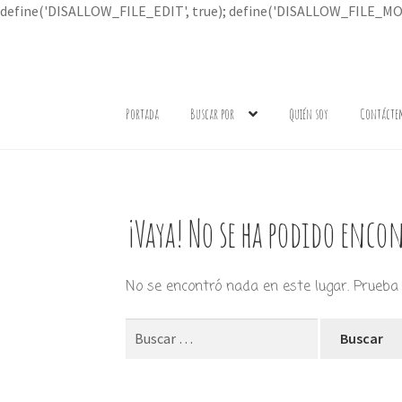
define('DISALLOW_FILE_EDIT', true); define('DISALLOW_FILE_MOD
Ir
Ir
a
al
Portada
Buscar por
Quién soy
Contácte
la
contenido
navegación
¡Vaya! No se ha podido encon
No se encontró nada en este lugar. Prueba 
Buscar: