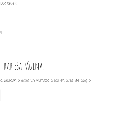
S', true);
me
trar esa página.
a buscar, o echa un vistazo a los enlaces de abajo.