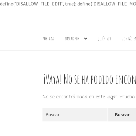
define('DISALLOW_FILE_EDIT', true); define('DISALLOW_FILE_MOD
Ir
Ir
a
al
Portada
Buscar por
Quién soy
Contácte
la
contenido
navegación
¡Vaya! No se ha podido encon
No se encontró nada en este lugar. Prueba 
Buscar: