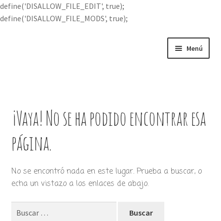
define('DISALLOW_FILE_EDIT', true);
define('DISALLOW_FILE_MODS', true);
Ir
Ir
Menú
a
al
la
contenido
Portada
navegación
Expandi
Buscar por
el
¡Vaya! No se ha podido encontrar esa
menú
Quién soy
hijo
página.
Contácteme
No se encontró nada en este lugar. Prueba a buscar, o
echa un vistazo a los enlaces de abajo.
Buscar: